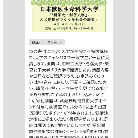
講座・ワークショップ
市の寄付によって大学が開設する特設講座
で、大学のキャンパスで一般学生と一緒に受
講します。後期は、亜細亜大学・成蹊大学・東
京女子大学の3大学で開講します。講座内容
や日程などご確認のうえ、お申込みくださ
い。お申込みにあたり、下記をご確認くださ
い。 講師・日程・テーマ等が変更になる場合
があります。ご了承の上お申し込みくださ
い。 寄付講座は、武蔵野地域自由大学ポイ
ント付与対象講座です。4分の3以上の出席
（受講）で1ポイントが付与されます。 受講決
定後にご提出いただく書類等があります。詳
細は郵送でもご案内いたしますが、提出期
間や提出物の詳細（ページ下部「提出物」参
照）をあらかじめご確認のうえお申込みくだ