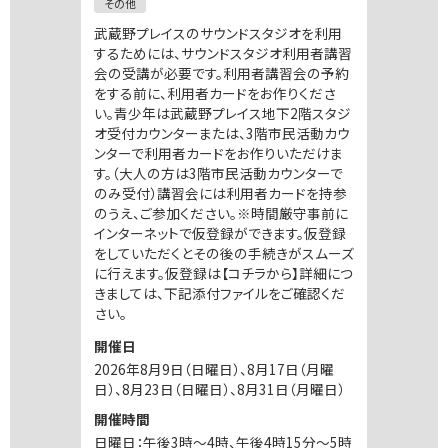
その他
武蔵野プレイスのサウンドスタジオを利用
するためには、サウンドスタジオ利用者講習
会の受講が必要です。利用者講習会の予約
をする前に、利用者カードをお作りくださ
い。青少年は武蔵野プレイス地下2階スタジ
オ受付カウンターまたは、3階市民活動カウ
ンターで利用者カードをお作りいただけま
す。（大人の方は3階市民活動カウンターで
のみ受付）講習会には利用者カードを持参
のうえ、ご参加ください。※時間厳守事前に
インターネットで仮登録ができます。仮登録
をしていただくとその後の手続きがスムーズ
に行えます。仮登録は【コチラから】詳細につ
きましては、下記添付ファイルをご確認くだ
さい。
開催日
2026年8月9日（日曜日）、8月17日（月曜
日）、8月23日（日曜日）、8月31日（月曜日）
開催時間
日曜日：午後3時～4時、午後4時15分～5時