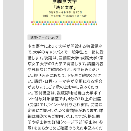
講座・ワークショップ
市の寄付によって大学が開設する特設講座
で、大学のキャンパスで一般学生と一緒に受
講します。後期は、亜細亜大学・成蹊大学・東
京女子大学の3大学で開講します。講座内容
や日程などご確認のうえ、お申込みくださ
い。お申込みにあたり、下記をご確認くださ
い。 講師・日程・テーマ等が変更になる場合
があります。ご了承の上お申し込みくださ
い。 寄付講座は、武蔵野地域自由大学ポイ
ント付与対象講座です。4分の3以上の出席
（受講）で1ポイントが付与されます。 受講決
定後にご提出いただく書類等があります。詳
細は郵送でもご案内いたしますが、提出期
間や提出物の詳細（ページ下部「提出物」参
照）をあらかじめご確認のうえお申込みくだ