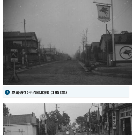
成蹊通り（平沼園北側）（1958年）