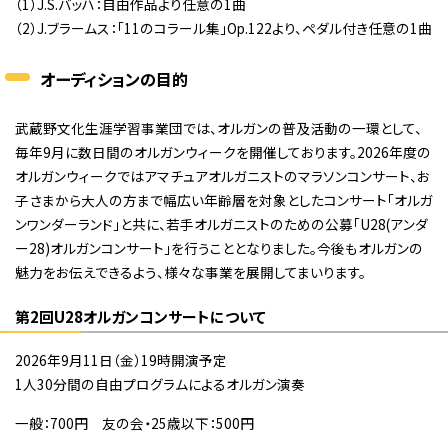
（1）J.S.バッハ：自由作品より任意の1曲
（2）J.ブラームス：「11のコラール集」Op.122より、ペダル付き任意の1曲
オーディションの目的
武蔵野文化生涯学習事業団では、オルガンの普及活動の一環として、
毎年9月に数日間のオルガンウィークを開催しております。2026年度の
オルガンウィークではアマチュアオルガニストのマラソンコンサート、お
子さまから大人の方まで幅広い年齢層を対象としたコンサート「オルガ
ンワンダーランド」と共に、若手オルガニストのための公募「U28(アンダ
ー28)オルガンコンサート」を行うこととなりました。今後もオルガンの
魅力をお伝えできるよう、様々な事業を展開してまいります。
第2回U28オルガンコンサートについて
2026年9月11日（金）19時開演予定
1人30分間の自由プログラムによるオルガン演奏
一般：700円 友の会・25歳以下：500円