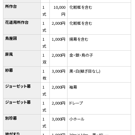
所作台
1
10,000
化粧框を含む
式
円
花道用所作台
1
2,000円
化粧框を含む
式
鳥屋囲
1
1,000円
揚幕を含む
式
屏風
1
2,000円
金・銀・鳥の子
双
紗幕
1
3,000円
黒・白(継ぎ目なし)
枚
ジョーゼット幕
1
2,000円
袖幕
式
ジョーゼット幕
1
2,000円
ドレープ
式
別珍幕
1
3,000円
小ホール
式
地がすり
1
1,000円
20m×10m 黒・グレー