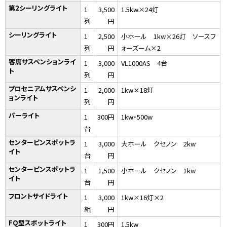
第2シーリングライト
1
3,500
1.5kw×24灯
列
円
シーリングライト
1
2,500
小ホール 1kw×26灯 ソースフ
列
円
ォーズーム×2
客席サスペンションライ
1
3,000
VL1000AS 4台
ト
列
円
プロセニアムサスペンシ
1
2,000
1kw×18灯
ョンライト
列
円
パーライト
1
300円
1kw・500w
台
センターピンスポットラ
1
3,000
大ホール クセノン 2kw
イト
台
円
センターピンスポットラ
1
1,500
小ホール クセノン 1kw
イト
台
円
フロントサイドライト
1
3,000
1kw×16灯×2
組
円
FQ型スポットライト
1
300円
1.5kw