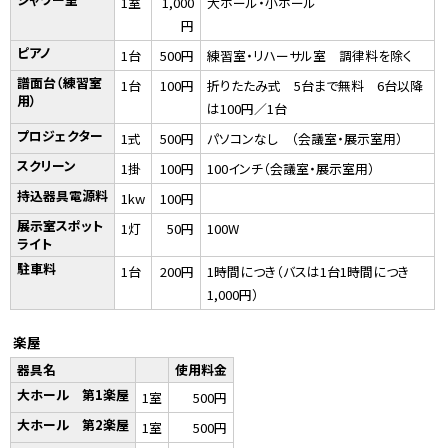
1室
1,000
大ホール・小ホール
円
ピアノ
1台
500円
練習室・リハーサル室 調律料を除く
譜面台（練習室
1台
100円
折りたたみ式 5台まで無料 6台以降
用）
は100円／1台
プロジェクター
1式
500円
パソコンなし （会議室・展示室用）
スクリーン
1掛
100円
100インチ（会議室・展示室用）
持込器具電源料
1kw
100円
展示室スポット
1灯
50円
100W
ライト
駐車料
1台
200円
1時間につき（バスは1台1時間につき
1,000円）
楽屋
器具名
使用料金
大ホール 第1楽屋
1室
500円
大ホール 第2楽屋
1室
500円