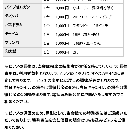
パイプオルガン
1台
20,000円
小ホール 調律料を除く
ティンパニー
1台
1,000円
20・23・26・29・32インチ
バスドラム
1台
1,000円
スタンド付 36インチ
チャイム
1台
1,000円
18音（C52～F69）
マリンバ
1台
1,000円
56鍵（F21～C76）
和太鼓
1台
1,000円
2尺
※ピアノの調律は、当会館指定の技術者が責任を持って行います。調律
費用は、利用者負担となります。ピアノのピッチは、すべてA＝442に設
定しております。 ピッチの変更には戻しの調律が必要となります。
前日キャンセルの場合は調律代金の50%、当日キャンセルの場合は調
律代金の100%を承ります。諸状況を総合的に判断いたしますのでご
相談ください。
※ピアノの保護のため、原則として、当会館での特殊奏法はご遠慮いた
だいております。特殊奏法を含む演目の場合は、持ち込みピアノをご使
用ください。