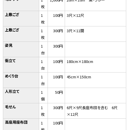
枚
上敷ござ
1
100円
3尺×12尺
枚
上敷ござ
1
300円
3尺×11間
枚
姿見
1
300円
台
衝立て
1
100円
180cm×180cm
台
めくり台
1
100円
45cm×150cm
台
人形立て
1
50円
個
毛せん
1
300円
6尺×9尺長座布団を含む 6尺
枚
×12尺
高座用座布団
1
100円
枚