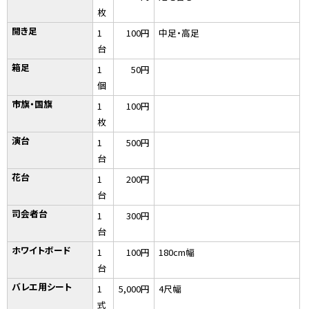
枚
開き足
1
100円
中足・高足
台
箱足
1
50円
個
市旗・国旗
1
100円
枚
演台
1
500円
台
花台
1
200円
台
司会者台
1
300円
台
ホワイトボード
1
100円
180cm幅
台
バレエ用シート
1
5,000円
4尺幅
式