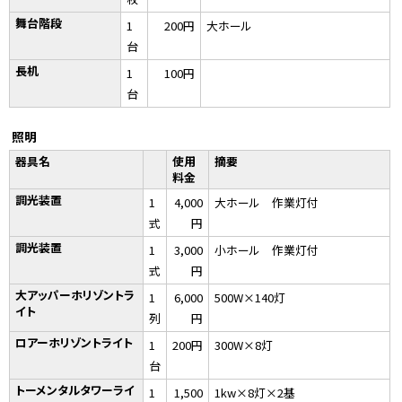
舞台階段
1
200円
大ホール
台
長机
1
100円
台
照明
器具名
使用
摘要
料金
調光装置
1
4,000
大ホール 作業灯付
式
円
調光装置
1
3,000
小ホール 作業灯付
式
円
大アッパーホリゾントラ
1
6,000
500W×140灯
イト
列
円
ロアーホリゾントライト
1
200円
300W×8灯
台
トーメンタルタワーライ
1
1,500
1kw×8灯×2基