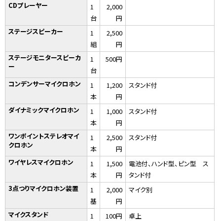
CDプレーヤー
1
2,000
台
円
ステージスピーカー
1
2,500
組
円
ステージモニタースピーカ
1
500円
ー
台
コンデンサーマイクロホン
1
1,200
スタンド付
本
円
ダイナミックマイクロホン
1
1,000
スタンド付
本
円
ワンポイントステレオマイ
1
2,500
スタンド付
クロホン
本
円
ワイヤレスマイクロホン
1
1,500
電池付、ハンド型、ピン型 ス
本
円
タンド付
3点つりマイクロホン装置
1
2,000
マイク別
基
円
マイクスタンド
1
100円
卓上