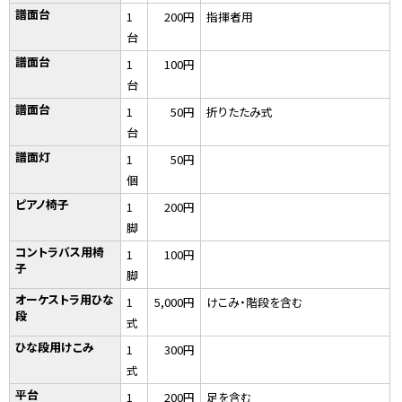
譜面台
1
200円
指揮者用
台
譜面台
1
100円
台
譜面台
1
50円
折りたたみ式
台
譜面灯
1
50円
個
ピアノ椅子
1
200円
脚
コントラバス用椅
1
100円
子
脚
オーケストラ用ひな
1
5,000円
けこみ・階段を含む
段
式
ひな段用けこみ
1
300円
式
平台
1
200円
足を含む