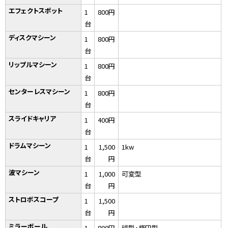
エフェクトスポット
1
800円
台
ディスクマシーン
1
800円
台
リップルマシーン
1
800円
台
センターレスマシーン
1
800円
台
スライドキャリア
1
400円
台
ドラムマシーン
1
1,500
1kw
台
円
波マシーン
1
1,000
可変型
台
円
ストロボスコープ
1
1,500
台
円
ミラーボール
1
800円
球型・楕円型