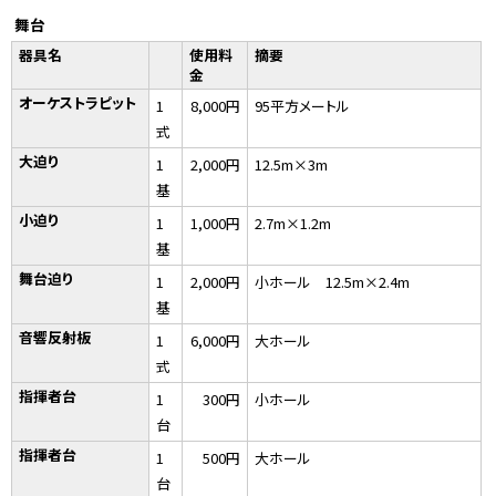
舞台
器具名
使用料
摘要
金
オーケストラピット
1
8,000円
95平方メートル
式
大迫り
1
2,000円
12.5m×3m
基
小迫り
1
1,000円
2.7m×1.2m
基
舞台迫り
1
2,000円
小ホール 12.5m×2.4m
基
音響反射板
1
6,000円
大ホール
式
指揮者台
1
300円
小ホール
台
指揮者台
1
500円
大ホール
台