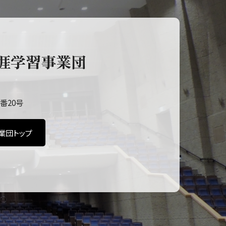
涯学習事業団
番20号
業団トップ