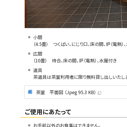
小間
（4.5畳） つくばい、にじり口、床の間、炉（電熱）
広間
（10畳） 待合、床の間、炉（電熱）、水屋付き
道具
茶道具は茶室利用者に限り無料貸し出しいたしま
茶室 平面図 （Jpeg 95.3 KB）
ご使用にあたって
お手前以外のお食事はできません。