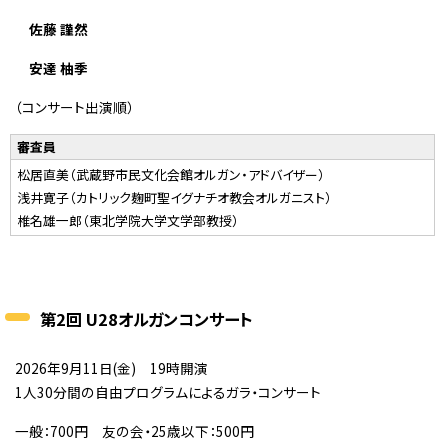
佐藤 謹然
安達 柚季
（コンサート出演順）
審査員
松居直美（武蔵野市民文化会館オルガン・アドバイザー）
浅井寛子（カトリック麹町聖イグナチオ教会オルガニスト）
椎名雄一郎（東北学院大学文学部教授）
第2回 U28オルガンコンサート
2026年9月11日(金) 19時開演
1人30分間の自由プログラムによるガラ・コンサート
一般：700円 友の会・25歳以下：500円