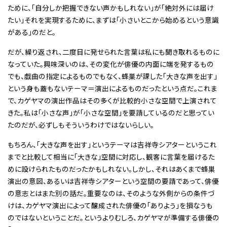
ために、「自分しか把握できない声かもしれない」が「絶対外には届け
たい」それを実現するために、まずは「小さいとこから始めるという意識
がある」のだと。
だが、繰り返され、二度目に発せられた言葉は私にも聞き取れるものに
なっていた。興味深いのは、その変化が俳優の内面に端を発するもの
でも、戯曲の指定によるものでもなく、蜂巣が課した「大きな声を出す」
という身も蓋もないテーマ＝演出によるものだったという点だ。これま
で、カゲヤマの演出作品はその多くが比較的小さな空間で上演されて
きた。私は「小さな声」が「小さな空間」を要請しているのだと思ってい
たのだが、必ずしもそういうわけではないらしい。
もちろん、「大きな声を出す」というテーマは吉祥寺シアターというこれ
までと比較して相当に「大きな」空間に対応し、観客に言葉を届けるた
めに設けられたものだったかもしれない。しかし、それはあくまで蜂巣
演出の意図、あるいは吉祥寺シアターという空間の要請であって、俳優
の意志とはまた別の話だ。重要なのは、そのような外側からの条件づ
けは、カゲヤマ演出によって醸成された俳優の「ありよう」を損なうも
のではないということだ。というよりむしろ、カゲヤマが準備する俳優の