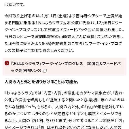
ば幸いです。
今回取り上げるのは、1月11日（土曜）より吉祥寺シアターで上演が始
まる円盤に乗る派『おはようクラブ』。本公演に先駆け、12月6日にワー
ク・イン・プログレスとして試演会とフィードバック会が開催されました。
当日のレビューを演劇批評家の山崎健太さんに寄稿していただきまし
た。(円盤に乗る派より出稿)是非観劇のご参考に、ワーク・イン・プログ
レスの様子と合わせてお楽しみください。
『おはようクラブ』ワーク・イン・プログレス｜試演会＆フィードバ
ック会
（外部リンク）
人間の内と外とを切り分けることは可能か。
『おはようクラブ』では「内面・内側」の演出をカゲヤマ気象台が、「表れ・
外側」の演出を蜂巣ももが担当すると聞いたとき、最初に浮かんだのは
そんな疑問だった。もちろん、「人間の内と外」の「内」が何を意味してい
るのかについては多くのひとが定義などせずとも漠然とイメージでき
る以上、人間の「内と外」を（ひとまず）分けて考えることは可能だ（「内」
がイメージできれば「外」はそれ以外ということになる）。だが、人間の