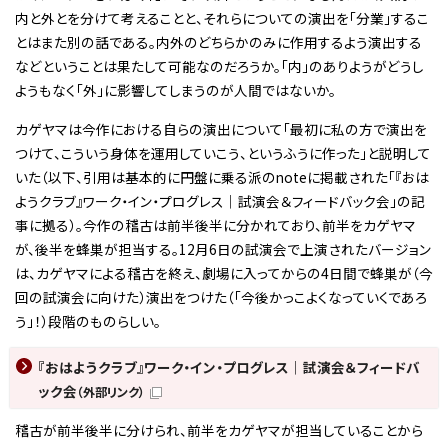
内と外とを分けて考えることと、それらについての演出を「分業」するこ
とはまた別の話である。内外のどちらかのみに作用するよう演出する
などということは果たして可能なのだろうか。「内」のありようがどうし
ようもなく「外」に影響してしまうのが人間ではないか。
カゲヤマは今作における自らの演出について「最初に私の方で演出を
つけて、こういう身体を運用していこう、というふうに作った」と説明して
いた（以下、引用は基本的に円盤に乗る派のnoteに掲載された「『おは
ようクラブ』ワーク・イン・プログレス｜試演会＆フィードバック会」の記
事に拠る）。今作の稽古は前半後半に分かれており、前半をカゲヤマ
が、後半を蜂巣が担当する。12月6日の試演会で上演されたバージョン
は、カゲヤマによる稽古を終え、劇場に入ってからの4日間で蜂巣が（今
回の試演会に向けた）演出をつけた（「今後かっこよくなっていくであろ
う」！）段階のものらしい。
『おはようクラブ』ワーク・イン・プログレス｜試演会＆フィードバ
ック会
（外部リンク）
稽古が前半後半に分けられ、前半をカゲヤマが担当していることから