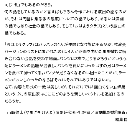
同じ「側」でもあるのだろう。
何の話をしているのかと言えばもちろん今作における演出の話なのだ
が、それは円盤に乗る派の態度についての話でもあり、あるいは演劇
の話でもあり社会の話でもあり、そして『おはようクラブ』という戯曲の
話でもある。
『おはようクラブ』はバラバラの4人が仲間となり旅に出る話だ。試演会
バージョンのラストに置かれたのは、4人が正面を向いたまま微妙に噛
み合わない会話を交わす場面。パンツは2枚で足りるだろうかという心
配にラーメンの話題が混線し、パンツを買いにいったはずの男はラーメ
ンを食べて帰ってくる。パンツが足りなくなるのは困ったことだが、ラー
メンがおいしかったのならばそれはそれではありではないか。
さて、内容と形式の一致は美しいが、それだけでは「面白くない」。蜂巣
という「外」の演出家はここにどのような新しいベクトルを追加するの
だろうか。
山崎健太（やまざき けんた）演劇研究者・批評家／演劇批評誌『紙背』
編集長