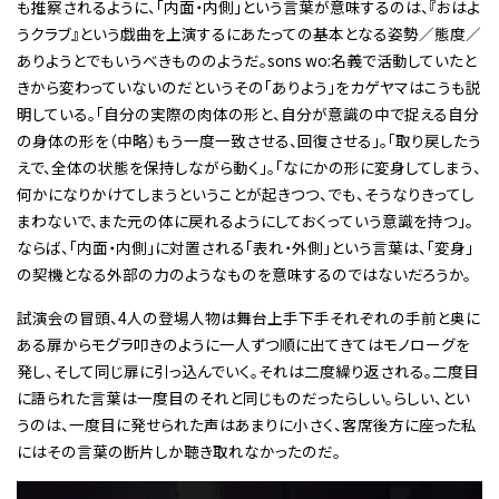
も推察されるように、「内面・内側」という言葉が意味するのは、『おはよ
うクラブ』という戯曲を上演するにあたっての基本となる姿勢／態度／
ありようとでもいうべきもののようだ。sons wo:名義で活動していたと
きから変わっていないのだというその「ありよう」をカゲヤマはこうも説
明している。「自分の実際の肉体の形と、自分が意識の中で捉える自分
の身体の形を（中略）もう一度一致させる、回復させる」。「取り戻したう
えで、全体の状態を保持しながら動く」。「なにかの形に変身してしまう、
何かになりかけてしまうということが起きつつ、でも、そうなりきってし
まわないで、また元の体に戻れるようにしておくっていう意識を持つ」。
ならば、「内面・内側」に対置される「表れ・外側」という言葉は、「変身」
の契機となる外部の力のようなものを意味するのではないだろうか。
試演会の冒頭、4人の登場人物は舞台上手下手それぞれの手前と奥に
ある扉からモグラ叩きのように一人ずつ順に出てきてはモノローグを
発し、そして同じ扉に引っ込んでいく。それは二度繰り返される。二度目
に語られた言葉は一度目のそれと同じものだったらしい。らしい、とい
うのは、一度目に発せられた声はあまりに小さく、客席後方に座った私
にはその言葉の断片しか聴き取れなかったのだ。