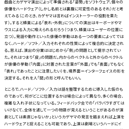
戯曲とカゲヤマ演出によって準備される「姿勢」をソフトウェア、個々の
俳優をハードウェア（しかし名前とは裏腹に可変性のあるそれ）だと考
えてみる（このとき、カゲヤマは言わばインストーラーの役割を果た
す）。すると蜂巣による「表れ・外側」についての演出はキーボードやマ
ウスによる入力に喩えられるだろう（つまり、蜂巣はユーザーの位置に
立つ）。発話や動作といった俳優の挙動はある一つの要素によってでは
なく、ハード／ソフト／入力それぞれの性質によって複合的に決定され
る。思えば、演出の分業ははじめから「側」の問題として提示されてい
た。それはつまり「皮」の問題だ。内からのベクトルと外からのベクトル
が俳優の挙動（「内面」に対置された言葉が「外面」でも「表面」でもなく
「表れ」であったことに注意したい）を、境界面＝インターフェイスの形を
決定する。それを人「間」の形と呼んでもいい。
ところで、ハード／ソフト／入力は話を整理するために導入した仮のも
のであって、何がどこに位置するかは場合によって異なり、多くの場合、
複雑な入れ子状になっている。フィードバック会での「バラバラすぎては
いけなくて、全体を通して一つの物語が見えるということがあるのが演
劇としては素直じゃないか」というカゲヤマの発言を踏まえれば上演を
ハードウェアと捉えることも可能であり、上演は劇場というハードにイ