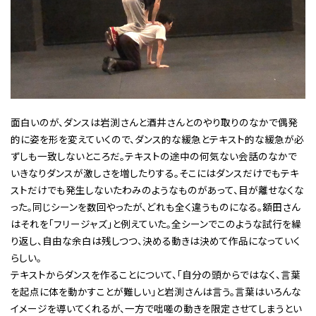
面白いのが、ダンスは岩渕さんと酒井さんとのやり取りのなかで偶発
的に姿を形を変えていくので、ダンス的な緩急とテキスト的な緩急が必
ずしも一致しないところだ。テキストの途中の何気ない会話のなかで
いきなりダンスが激しさを増したりする。そこにはダンスだけでもテキ
ストだけでも発生しないたわみのようなものがあって、目が離せなくな
った。同じシーンを数回やったが、どれも全く違うものになる。額田さん
はそれを「フリージャズ」と例えていた。全シーンでこのような試行を繰
り返し、自由な余白は残しつつ、決める動きは決めて作品になっていく
らしい。
テキストからダンスを作ることについて、「自分の頭からではなく、言葉
を起点に体を動かすことが難しい」と岩渕さんは言う。言葉はいろんな
イメージを導いてくれるが、一方で咄嗟の動きを限定させてしまうとい