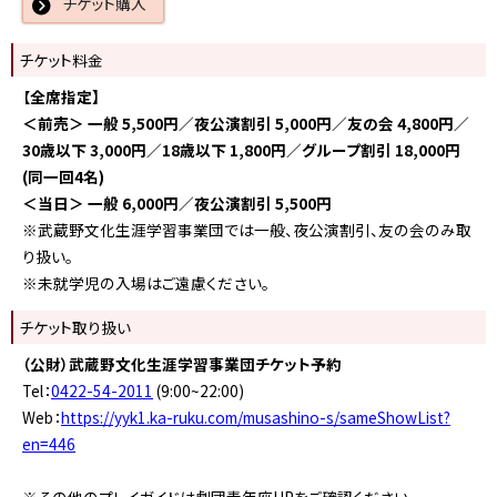
チケット購入
チケット料金
【
全席指定】
＜前売＞ 一般 5,500円／夜公演割引 5,000円／友の会
4,800円／
30歳以下 3,000円／18歳以下 1,800円／グループ割引 18,000円
(同一回4名)
＜当日＞ 一般 6,000円／夜公演割引 5,500円
※武蔵野文化生涯学習事業団では一般、夜公演割引、友の会のみ取
り扱い。
※未就学児の入場はご遠慮ください。
チケット取り扱い
（公財）武蔵野文化生涯学習事業団チケット予約
Tel：
0422-54-2011
(9:00~22:00)
Web：
https://yyk1.ka-ruku.com/musashino-s/sameShowList?
en=446
※その他のプレイガイドは劇団青年座HPをご確認ください。