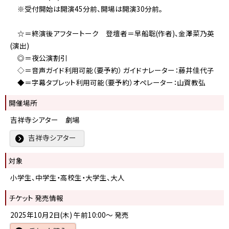
※受付開始は開演45分前、開場は開演30分前。
☆＝終演後アフタートーク 登壇者＝早船聡(作者)、金澤菜乃英
(演出)
◎＝夜公演割引
◇＝音声ガイド利用可能（要予約） ガイドナレーター：藤井佳代子
◆＝字幕タブレット利用可能（要予約）オペレーター：山賀教弘
開催場所
吉祥寺シアター 劇場
吉祥寺シアター
対象
小学生、中学生・高校生・大学生、大人
チケット 発売情報
2025年10月2日(木) 午前10:00～ 発売