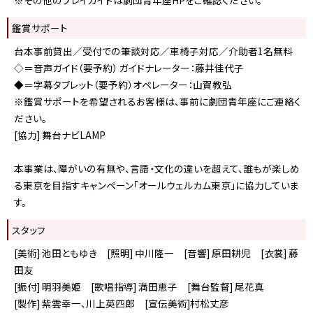
鑑賞サポート
台本事前貸出／受付での筆談対応／車椅子対応／介助者1名無料
◇＝音声ガイド（要予約） ガイドナレーター：藤井佳代子
◆＝字幕タブレット（要予約）オペレーター：山賀教弘
※鑑賞サポートを希望されるお客様は、事前に劇団青年座にご連絡く
ださい。
[協力] 舞台ナビLAMP
本事業は、障がいの有無や、言語・文化の違いを超えて、誰もが楽しめ
る東京を目指すキャンペーン「オールウェルカム東京」に協力していま
す。
スタッフ
[美術] 池田ともゆき [照明] 中川隆一 [音響] 原田耕児 [衣裳] 藤
田友
[振付] 明羽美姫 [歌唱指導] 満田恵子 [舞台監督] 尾花真
[製作] 紫雲幸一、川上英四郎 [宣伝美術]村松丈彦