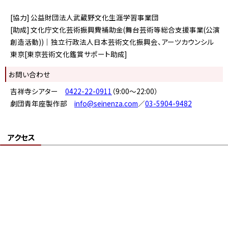
[協力] 公益財団法人武蔵野文化生涯学習事業団
[助成] 文化庁文化芸術振興費補助金(舞台芸術等総合支援事業(公演
創造活動))｜独立行政法人日本芸術文化振興会、アーツカウンシル
東京[東京芸術文化鑑賞サポート助成]
お問い合わせ
吉祥寺シアター
0422-22-0911
（9:00～22:00）
劇団青年座製作部
info@seinenza.com
／
03-5904-9482
アクセス