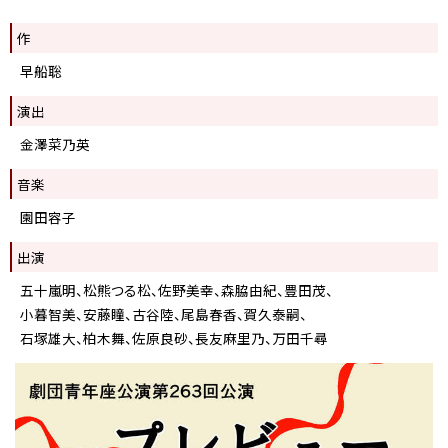
作
早船聡
演出
金澤菜乃英
音楽
園田容子
出演
五十嵐明、松熊つる松、佐野美幸、森脇由紀、豊田茂、
小暮智美、安藤瞳、古谷陸、尾島春香、賀久泰嗣、
石塚雄大、柏木舞、佐原良砂、長友麻里乃、万田千尋