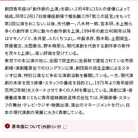
劇団青年座は「創作劇の上演」を謳い、1954年に10人の俳優によって
結成。同年12月17日俳優座劇場で椎名麟三作『第三の証言』をもって
第1回公演をおこない、以後、矢代静一、八木柊一郎、宮本研、水上勉ら
多くの劇作家と共に数々の創作劇を上演。1994年の創立40周年以降
はマキノノゾミ、永井愛、ふたくちつよし、中島淳彦、鈴木聡、土田英生、
齊藤雅文、太田善也、野木萌葱ら、現代演劇を代表する劇作家の新作
を次々と上演し、高い評価を受けている。
東京での本公演の他に、全国で民主的に会員制で運営されている市民
劇場・演劇鑑賞会でのロングラン公演、劇団員の自主企画によるスタ
ジオ公演、特別公演など多彩な演劇活動を展開している。一方、現代演
劇の未来を担う俳優・スタッフの養成を目的とし、1975年より青年座研
究所(2年制)をスタートさせて多くの人材を輩出している。演劇公演・俳
優養成事業とともに青年座映画放送株式会社では、所属俳優・スタッ
フの舞台・テレビ・ラジオ・映画出演、演出のマネージメントを行い、日
本の現代演劇の発展に大きく貢献している。
青年座について
（外部リンク）