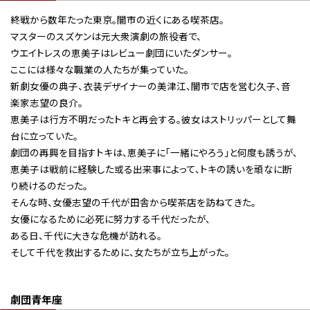
終戦から数年たった東京。闇市の近くにある喫茶店。
マスターのスズケンは元大衆演劇の旅役者で、
ウエイトレスの恵美子はレビュー劇団にいたダンサー。
ここには様々な職業の人たちが集っていた。
新劇女優の典子、衣装デザイナーの美津江、闇市で店を営む久子、音
楽家志望の良介。
恵美子は行方不明だったトキと再会する。彼女はストリッパーとして舞
台に立っていた。
劇団の再興を目指すトキは、恵美子に「一緒にやろう」と何度も誘うが、
恵美子は戦前に経験した或る出来事によって、トキの誘いを頑なに断
り続けるのだった。
そんな時、女優志望の千代が田舎から喫茶店を訪ねてきた。
女優になるために必死に努力する千代だったが、
ある日、千代に大きな危機が訪れる。
そして千代を救出するために、女たちが立ち上がった。
劇団青年座