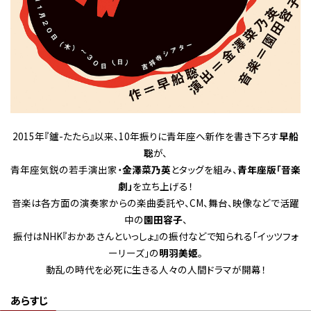
2015年『鑪-たたら』以来、10年振りに青年座へ新作を書き下ろす
早船
聡
が、
青年座気鋭の若手演出家・
金澤菜乃英
とタッグを組み、
青年座版「音楽
劇」
を立ち上げる！
音楽は各方面の演奏家からの楽曲委託や、CM、舞台、映像などで活躍
中の
園田容子
、
振付はNHK『おかあさんといっしょ』の振付などで知られる「イッツフォ
ーリーズ」の
明羽美姫
。
動乱の時代を必死に生きる人々の人間ドラマが開幕！
あらすじ