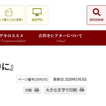
ット購入（文化事業）
施設予約
目的別検索
ゲキのススメ
吉祥寺シアターについて
r Recommendations
About
に』
更新日 2026年5月3日
ページ番号1009192
大きな文字で印刷
印刷