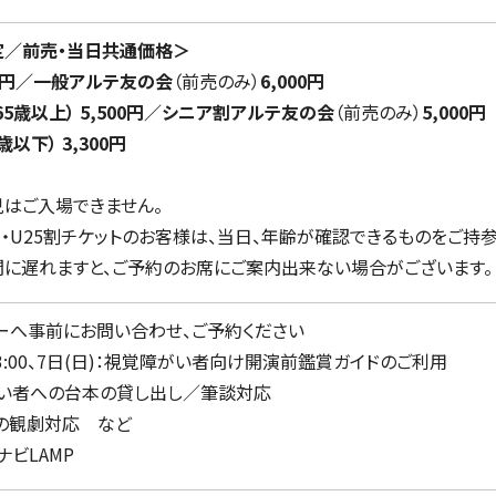
定／前売・当日共通価格＞
00円／一般アルテ友の会
（前売のみ）
6,000円
65歳以上） 5,500円／シニア割アルテ友の会
（前売のみ）
5,000円
歳以下） 3,300円
はご入場できません。
・U25割チケットのお客様は、当日、年齢が確認できるものをご持参
に遅れますと、ご予約のお席にご案内出来ない場合がございます。
ーへ事前にお問い合わせ、ご予約ください
13:00、7日(日)：視覚障がい者向け開演前鑑賞ガイドのご利用
がい者への台本の貸し出し／筆談対応
の観劇対応 など
ナビLAMP