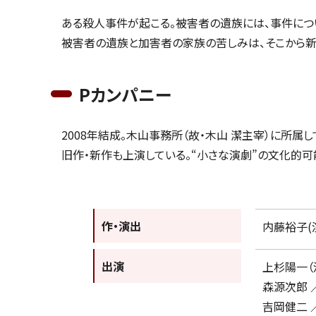
ある殺人事件が起こる。被害者の遺族には、事件につ
被害者の遺族と加害者の家族の苦しみは、そこから新
Pカンパニー
2008年結成。木山事務所（故・木山 潔主宰）に所属
旧作・新作も上演している。“小さな演劇”の文化的
作・演出
内藤裕子(
出演
上杉陽一（
森源次郎 
吉岡健二 