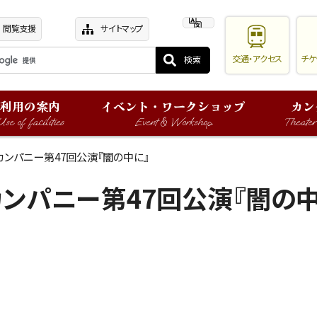
閲覧支援
サイトマップ
交通・アクセス
チケ
利用の案内
イベント・ワークショップ
カン
Use of facilities
Event & Workshop
Theate
Pカンパニー第47回公演『闇の中に』
カンパニー第47回公演『闇の中