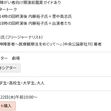
覚障がい者向け開演前鑑賞ガイドあり
フタートーク
14時の回終演後 内藤裕子氏＋里中高志氏
18時の回終演後 内藤裕子氏＋出演者たち
（フリージャーナリスト）
障害者～医療観察法をめぐって～」（中央公論新社刊）著者
アター 劇場
寺シアター
学生・高校生・大学生、大人
22日(水)午前10:00～
ット購入