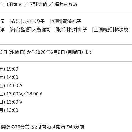
／ 山田健太 ／河野芽依 ／ 福井みなみ
岡泉 [衣装]友好まり子 [照明]賀澤礼子
沢淳 [舞台監督]大島健司 [制作]松井伸子 [企画統括]林次樹
月3日（水曜日）から2026年6月8日（月曜日）まで
 19:00
 14:00
 14:00 A
 13:00 V／18:00 A
 13:00 V
 13:00
演の30分前、受付開始は開演の45分前