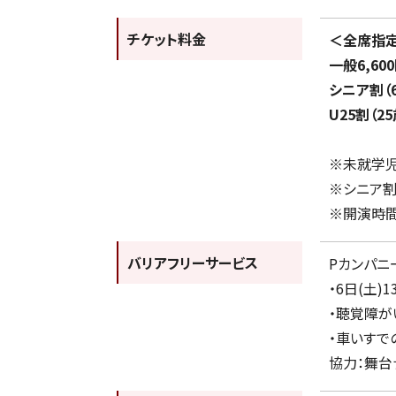
チケット料金
＜全席指
一般6,6
シニア割（
U25割（25
※未就学児
※シニア割
※開演時間
バリアフリーサービス
Pカンパニ
・6日(土)
・聴覚障
・車いすで
協力：舞台