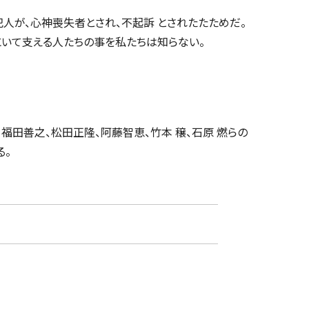
人が、心神喪失者とされ、不起訴 とされたたためだ。
にいて支える人たちの事を私たちは知らない。
、福田善之、松田正隆、阿藤智恵、竹本 穣、石原 燃らの
る。