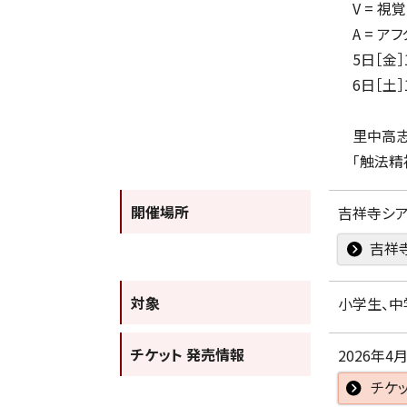
V = 視
A = ア
5日［金］
6日［土］
里中高志氏
「触法精神
開催場所
吉祥寺シ
吉祥
対象
小学生、中
チケット 発売情報
2026年4月
チケ