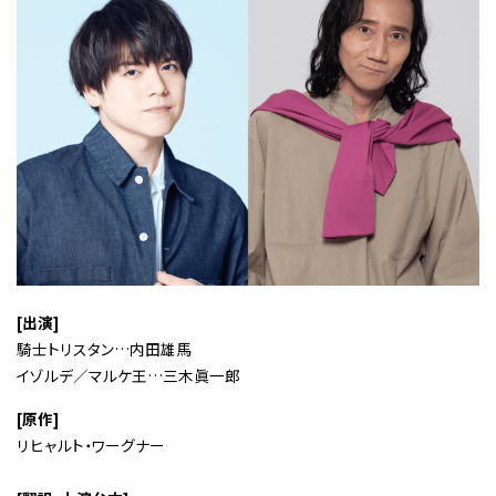
[出演]
騎士トリスタン…内田雄馬
イゾルデ／マルケ王…三木眞一郎
[原作]
リヒャルト・ワーグナー