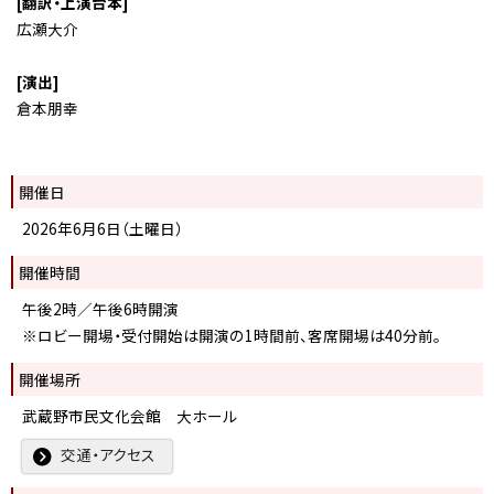
[翻訳・上演台本]
広瀬大介
[演出]
倉本朋幸
開催日
2026年6月6日（土曜日）
開催時間
午後2時／午後6時開演
※ロビー開場・受付開始は開演の1時間前、客席開場は40分前。
開催場所
武蔵野市民文化会館 大ホール
交通・アクセス