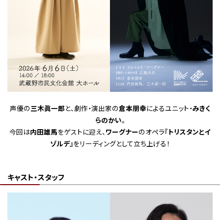
声優の
三木眞一郎
と、劇作・演出家の
倉本朋幸
によるユニット・
みきく
らのかい
。
今回は
内田雄馬
をゲストに迎え、
ワーグナー
のオペラ
『トリスタンとイ
ゾルデ』
をリーディングとして立ち上げる！
キャスト・スタッフ