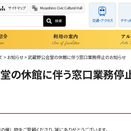
サイトマップ
Musashino Civic Cultural Hall
交通・アクセス
チケッ
紹介
利用の案内
アル
ion
Use of facilities
Arte 
て
>
お知らせ
> 武蔵野公会堂の休館に伴う窓口業務停止のお知らせ
堂の休館に伴う窓口業務停
催し物をご愛顧くださり、誠にありがとうございます。