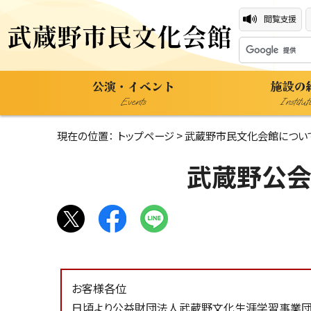
閲覧支援
公演・イベント
施設の
Events
Institut
現在の位置：
トップページ
>
武蔵野市民文化会館につい
武蔵野公会
お客様各位
日頃より公益財団法人武蔵野文化生涯学習事業団の