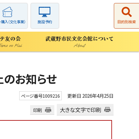
ト購入（文化事業）
施設予約
目的別検索
テ友の会
武蔵野市民文化会館について
Tomo no Kai
About
止のお知らせ
更新日 2026年4月25日
ページ番号1009216
大きな文字で印刷
印刷