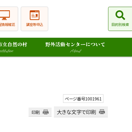
室情報確認
講座等申込
目的別検索
市立自然の村
野外活動センターについて
stitution
About
ページ番号1001961
大きな文字で印刷
印刷