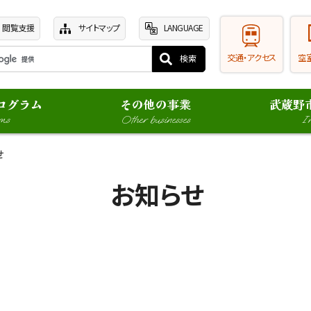
閲覧支援
サイトマップ
LANGUAGE
交通・アクセス
空
ログラム
その他の事業
武蔵野
ms
Other businesses
In
せ
お知らせ