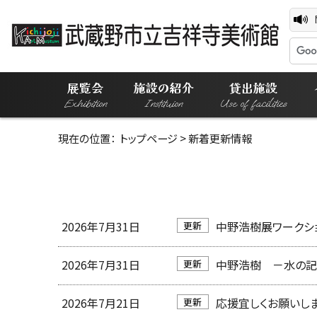
展覧会
施設の紹介
貸出施設
Exhibition
Instituion
Use of facilities
現在の位置：
トップページ
> 新着更新情報
2026年7月31日
中野浩樹展ワークショ
更新
2026年7月31日
中野浩樹 －水の記
更新
2026年7月21日
応援宜しくお願いしま
更新