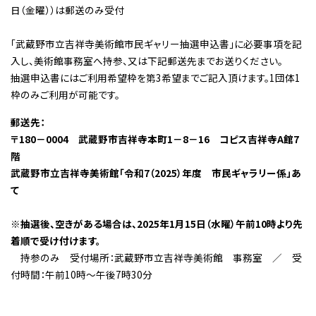
日（金曜））は郵送のみ受付
「武蔵野市立吉祥寺美術館市民ギャリー抽選申込書」に必要事項を記
入し、美術館事務室へ持参、又は下記郵送先までお送りください。
抽選申込書にはご利用希望枠を第3希望までご記入頂けます。1団体1
枠のみご利用が可能です。
郵送先：
〒180－0004 武蔵野市吉祥寺本町1－8－16 コピス吉祥寺A館7
階
武蔵野市立吉祥寺美術館「令和7（2025）年度 市民ギャラリー係」あ
て
※抽選後、空きがある場合は、2025年1月15日（水曜）午前10時より先
着順で受け付けます。
持参のみ 受付場所：武蔵野市立吉祥寺美術館 事務室 ／ 受
付時間：午前10時～午後7時30分