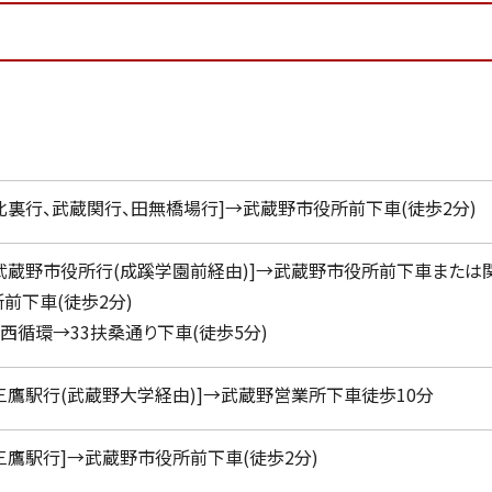
北裏行、武蔵関行、田無橋場行]→武蔵野市役所前下車(徒歩2分)
武蔵野市役所行(成蹊学園前経由)]→武蔵野市役所前下車または関
前下車(徒歩2分)
西循環→33扶桑通り下車(徒歩5分)
三鷹駅行(武蔵野大学経由)]→武蔵野営業所下車徒歩10分
三鷹駅行]→武蔵野市役所前下車(徒歩2分)