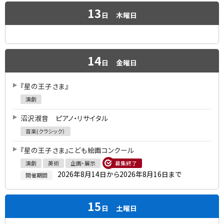
13
日
木曜日
14
日
金曜日
『星の王子さま』
演劇
沼沢淑音 ピアノ・リサイタル
音楽(クラシック）
『星の王子さま』こども絵画コンクール
演劇
美術
企画・展示
募集終了
2026年8月14日から2026年8月16日まで
開催期間
15
日
土曜日