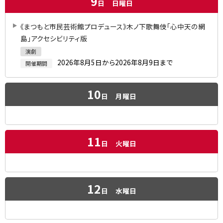
9
日
日曜日
《まつもと市民芸術館プロデュース》木ノ下歌舞伎「心中天の網
島」アクセシビリティ版
演劇
2026年8月5日から2026年8月9日まで
開催期間
10
日
月曜日
11
日
火曜日
12
日
水曜日