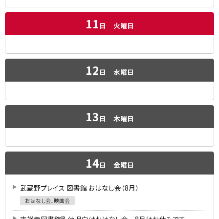
11
日
火曜日
12
日
水曜日
13
日
木曜日
14
日
金曜日
武蔵野プレイス 図書館 おはなし会（8月）
おはなし会、映画会