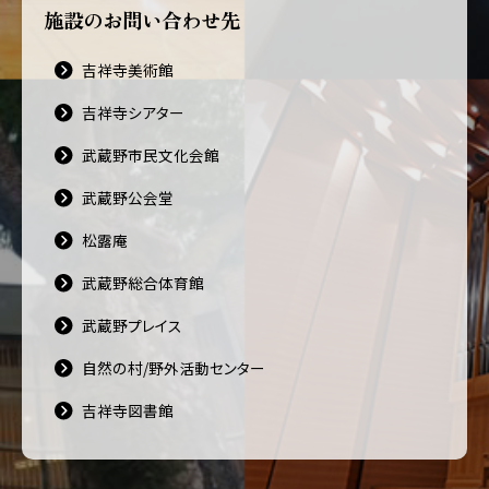
施設のお問い合わせ先
吉祥寺美術館
吉祥寺シアター
武蔵野市民文化会館
武蔵野公会堂
松露庵
武蔵野総合体育館
武蔵野プレイス
自然の村/野外活動センター
吉祥寺図書館