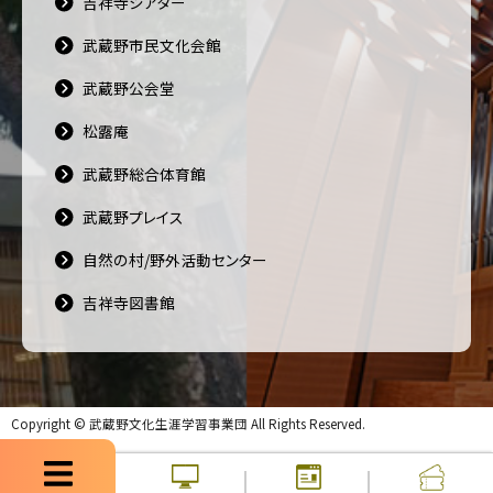
吉祥寺シアター
武蔵野市民文化会館
武蔵野公会堂
松露庵
武蔵野総合体育館
武蔵野プレイス
自然の村/野外活動センター
吉祥寺図書館
Copyright ©
武蔵野文化生涯学習事業団
All Rights Reserved.