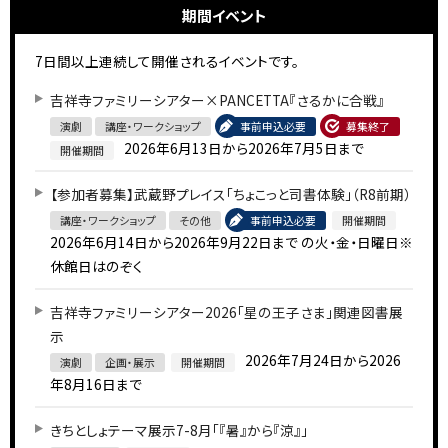
期間イベント
7日間以上連続して開催されるイベントです。
吉祥寺ファミリーシアター×PANCETTA『さるかに合戦』
演劇
講座・ワークショップ
事前申込必要
募集終了
2026年6月13日から2026年7月5日まで
開催期間
【参加者募集】武蔵野プレイス「ちょこっと司書体験」（R8前期）
講座・ワークショップ
その他
事前申込必要
開催期間
2026年6月14日から2026年9月22日まで
の火・金・日曜日※
休館日はのぞく
吉祥寺ファミリーシアター2026「星の王子さま」関連図書展
示
2026年7月24日から2026
演劇
企画・展示
開催期間
年8月16日まで
きちとしょテーマ展示7-8月「『暑』から『涼』」