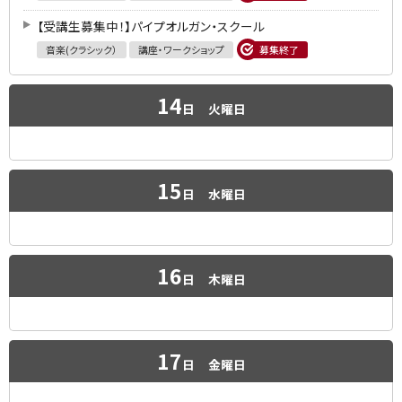
【受講生募集中！】パイプオルガン・スクール
音楽(クラシック）
講座・ワークショップ
募集終了
14
日
火曜日
15
日
水曜日
16
日
木曜日
17
日
金曜日