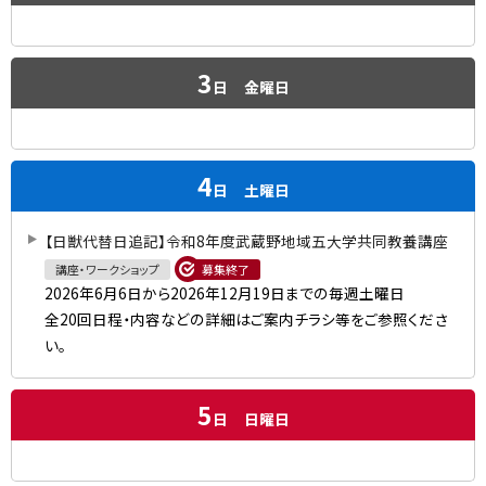
3
日
金曜日
4
日
土曜日
【日獣代替日追記】令和8年度武蔵野地域五大学共同教養講座
講座・ワークショップ
募集終了
2026年6月6日から2026年12月19日までの毎週土曜日
全20回日程・内容などの詳細はご案内チラシ等をご参照くださ
い。
5
日
日曜日