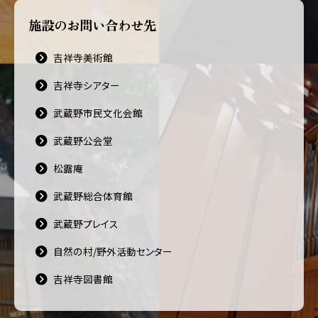
施設のお問い合わせ先
吉祥寺美術館
吉祥寺シアター
武蔵野市民文化会館
武蔵野公会堂
松露庵
武蔵野総合体育館
武蔵野プレイス
自然の村/野外活動センター
吉祥寺図書館