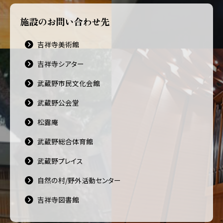
施設のお問い合わせ先
吉祥寺美術館
吉祥寺シアター
武蔵野市民文化会館
武蔵野公会堂
松露庵
武蔵野総合体育館
武蔵野プレイス
自然の村/野外活動センター
吉祥寺図書館