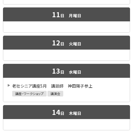
11
日
月曜日
12
日
火曜日
13
日
水曜日
老壮シニア講座5月 講談師 神田陽子参上
講座・ワークショップ
講演会
14
日
木曜日