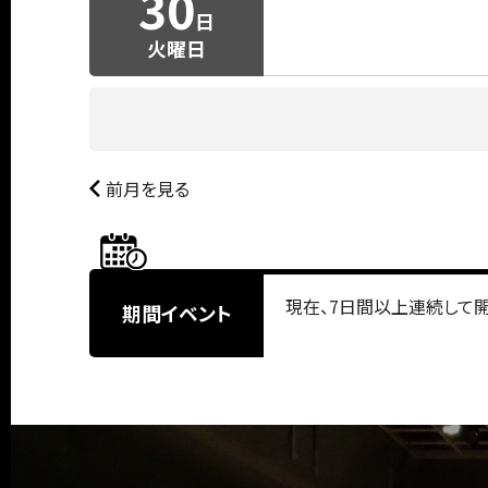
30
日
火曜日
前月を見る
現在、7日間以上連続して
期間イベント