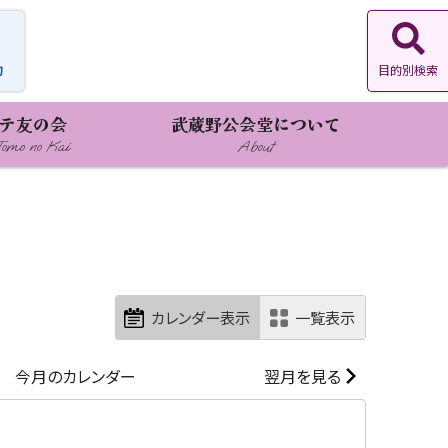
約
目的別検索
テ友の会
武蔵野公会堂について
Tomo no Kai
About
カレンダー表示
一覧表示
今月のカレンダー
翌月を見る