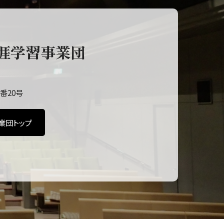
涯学習事業団
番20号
業団トップ