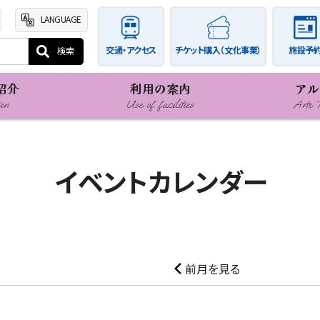
LANGUAGE
交通・アクセス
チケット購入（文化事業）
施設予
紹介
利用の案内
アル
ion
Use of facilities
Arte 
イベントカレンダー
前月を見る