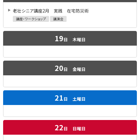
老壮シニア講座2月 実践 在宅防災術
講座・ワークショップ
講演会
19
日
木曜日
20
日
金曜日
21
日
土曜日
22
日
日曜日