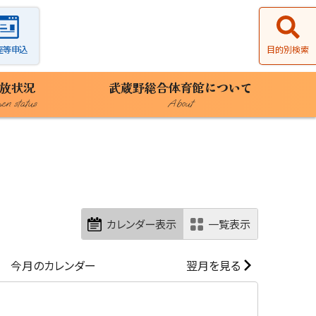
座等申込
目的別検索
放状況
武蔵野総合体育館について
n status
About
カレンダー表示
一覧表示
今月のカレンダー
翌月を見る