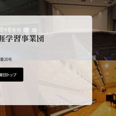
涯学習事業団
番20号
業団トップ