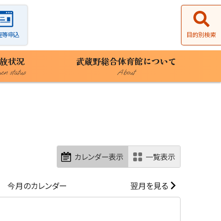
座等申込
目的別検索
放状況
武蔵野総合体育館について
n status
About
カレンダー表示
一覧表示
今月のカレンダー
翌月を見る