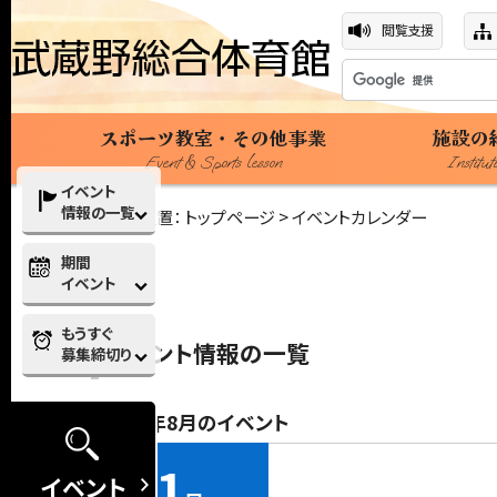
閲覧支援
スポーツ教室・その他事業
施設の
Event & Sports lesson
Institut
イベント
情報の一覧
現在の位置：
トップページ
> イベントカレンダー
期間
イベント
もうすぐ
イベント情報の一覧
募集締切り
2026年8月のイベント
1
イベント